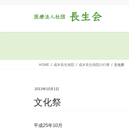
コ
ナ
ン
ビ
テ
ゲ
ン
ー
ツ
シ
に
ョ
移
ン
動
に
移
動
HOME
成木長生病院
成木長生病院の行事
文化祭
2013年10月1日
文化祭
平成25年10月