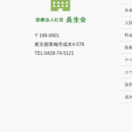
外
入
料
〒198-0001
東京都青梅市成木4-576
医
TEL:0428-74-5121
デ
カ
採
成