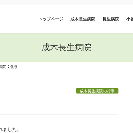
トップページ
成木長生病院
長生病院
小
成木長生病院
病院 文化祭
成木長生病院の行事
れました。