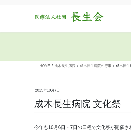
コ
ナ
ン
ビ
テ
ゲ
ン
ー
ツ
シ
に
ョ
移
ン
動
に
移
動
HOME
成木長生病院
成木長生病院の行事
成木長生
2015年10月7日
成木長生病院 文化祭
今年も10月6日・7日の日程で文化祭が開催さ