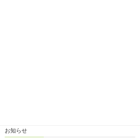
平成27年 親睦会
2015年11月30日
ご連絡はこちら
成木長生病院
TEL 0428-74-5121
長生病院
TEL 0428-74-4771
小曾木診療所
TEL 0428-74-5340
アクセス方法
お問い合わせ
お知らせ